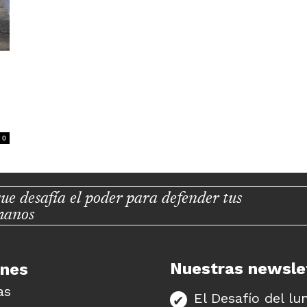
0
ue desafía el poder para defender tus
manos
Nuestras newsle
unes
as
El Desafío del lu