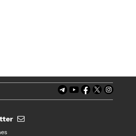
tter
nes