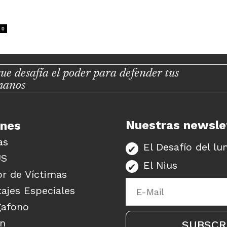
0
ue desafía el poder para defender tus
manos
Nuestras newsle
unes
as
El Desafío del lu
US
El Nius
r de Víctimas
ajes Especiales
gafono
ón