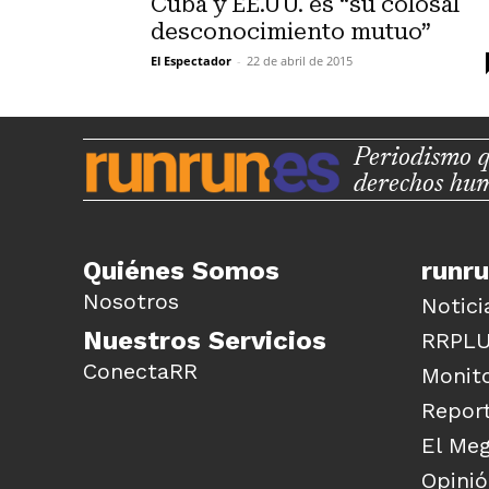
Cuba y EE.UU. es “su colosal
desconocimiento mutuo”
El Espectador
-
22 de abril de 2015
Periodismo q
derechos hu
Quiénes Somos
runr
Nosotros
Notici
Nuestros Servicios
RRPL
ConectaRR
Monito
Report
El Me
Opini