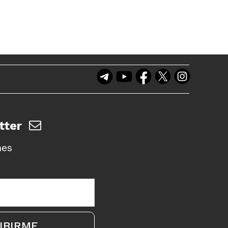
tter
nes