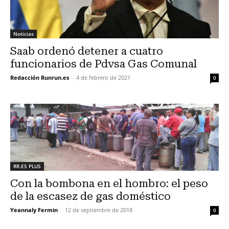
Noticias
Saab ordenó detener a cuatro
funcionarios de Pdvsa Gas Comunal
Redacción Runrun.es
-
4 de febrero de 2021
0
RR.ES PLUS
Con la bombona en el hombro: el peso
de la escasez de gas doméstico
Yeannaly Fermin
-
12 de septiembre de 2018
0