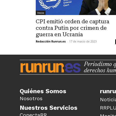
Inicio
CPI emitió orden de captura
contra Putin por crimen de
guerra en Ucrania
Redacción Runrun.es
-
17 de marzo de 2023
Periodismo q
derechos hu
Quiénes Somos
runr
Nosotros
Notici
Nuestros Servicios
RRPL
ConectaRR