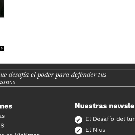
0
ue desafía el poder para defender tus
manos
Nuestras newsle
unes
as
El Desafío del lu
US
El Nius