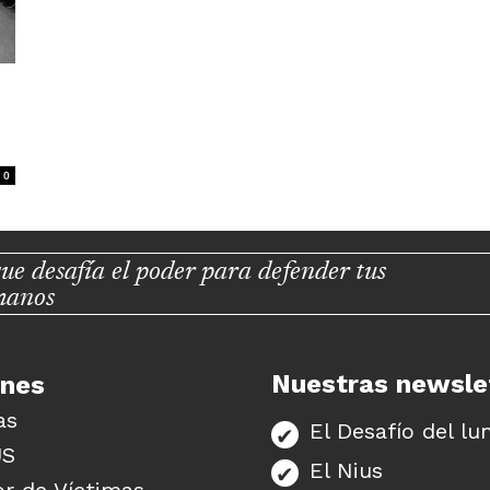
0
ue desafía el poder para defender tus
manos
Nuestras newsle
unes
as
El Desafío del lu
US
El Nius