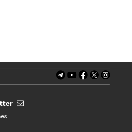
tter
nes