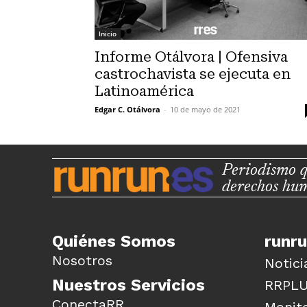
Inicio
Informe Otálvora | Ofensiva
castrochavista se ejecuta en
Latinoamérica
Edgar C. Otálvora
-
10 de mayo de 2021
Periodismo q
derechos hu
Quiénes Somos
runr
Nosotros
Notici
Nuestros Servicios
RRPL
ConectaRR