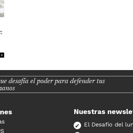
:
0
ue desafía el poder para defender tus
manos
Nuestras newsle
unes
as
El Desafío del lu
US