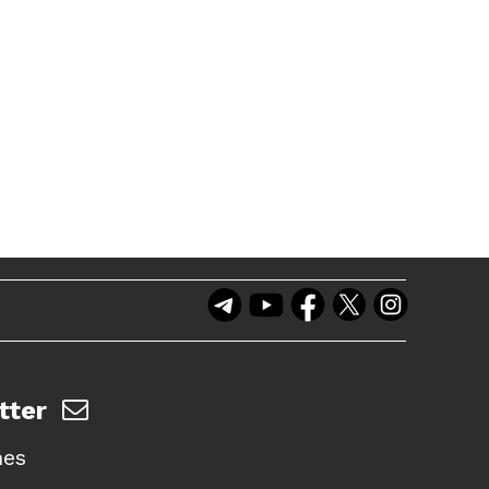
tter
nes