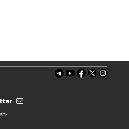
tter
nes