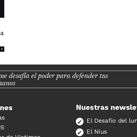
la
0
ue desafía el poder para defender tus
manos
Nuestras newsle
unes
as
El Desafío del lu
US
El Nius