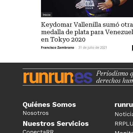
Inicio
Keydomar Vallenilla sumó otra
medalla de plata para Venezue
en Tokyo 2020
Francisco Zambrano
-
31 de julio de 2021
Periodismo q
derechos hu
Quiénes Somos
runr
Nosotros
Notici
Nuestros Servicios
RRPL
ConectaRR