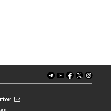
tter
nes