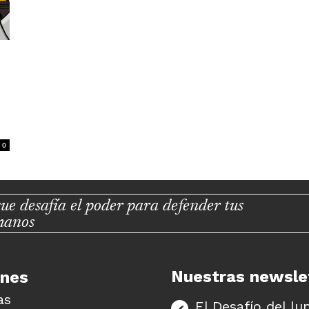
0
ue desafía el poder para defender tus
manos
Nuestras newsle
unes
as
El Desafío del lu