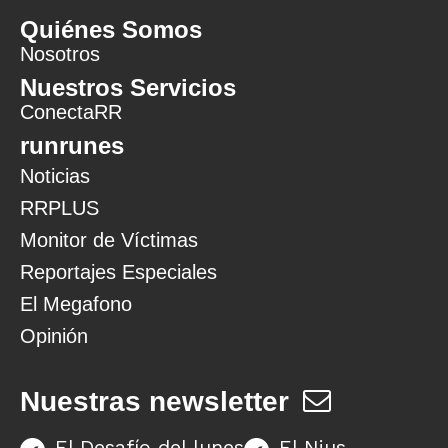
Quiénes Somos
Nosotros
Nuestros Servicios
ConectaRR
runrunes
Noticias
RRPLUS
Monitor de Víctimas
Reportajes Especiales
El Megafono
Opinión
Nuestras newsletter
El Desafío del lunes
El Nius