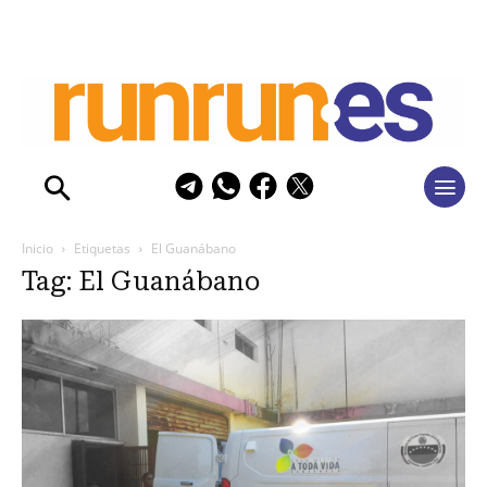
Inicio
Etiquetas
El Guanábano
Tag: El Guanábano