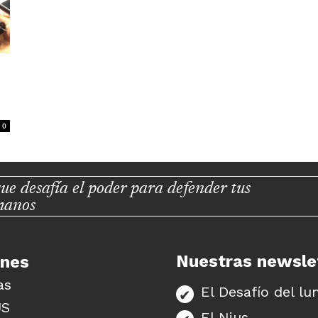
0
ue desafía el poder para defender tus
manos
Nuestras newsle
unes
as
El Desafío del lu
US
El Nius