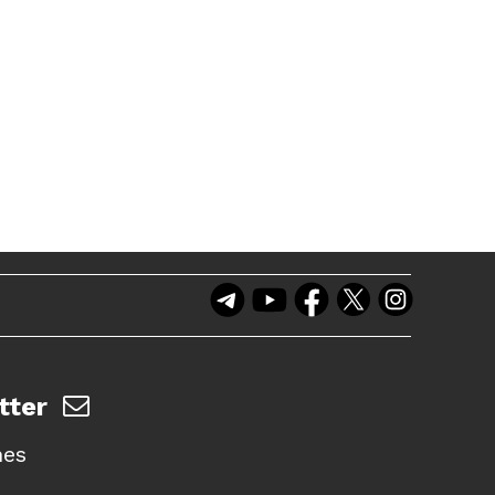
tter
nes