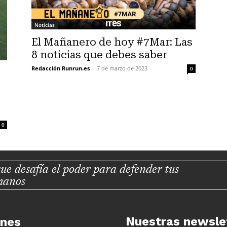
Noticias
El Mañanero de hoy #7Mar: Las
8 noticias que debes saber
Redacción Runrun.es
-
7 de marzo de 2023
0
0
ue desafía el poder para defender tus
manos
Nuestras newsle
unes