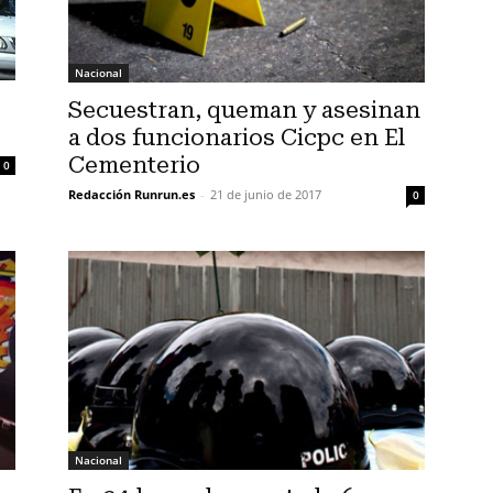
Nacional
Secuestran, queman y asesinan
a dos funcionarios Cicpc en El
Cementerio
0
Redacción Runrun.es
-
21 de junio de 2017
0
Nacional