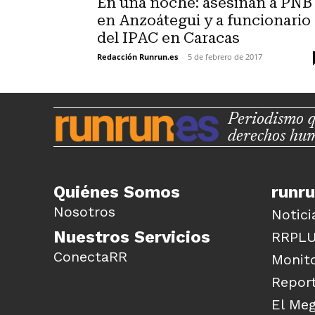
En una noche: asesinan a PNB
en Anzoátegui y a funcionario
del IPAC en Caracas
Redacción Runrun.es
-
5 de febrero de 2017
Periodismo q
derechos hu
Quiénes Somos
runr
Nosotros
Notici
Nuestros Servicios
RRPL
ConectaRR
Monito
Report
El Me