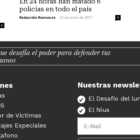
En 24 horas han matado 6
policías en todo el país
Redacción Runrun.es
-
25 de enero de 2017
0
0
ue desafía el poder para defender tus
manos
Nuestras newsle
unes
as
El Desafío del lu
US
El Nius
r de Víctimas
ajes Especiales
gafono