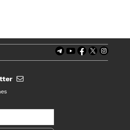
tter
nes