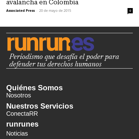
avalancha en Colombia
Associated Press
-
20 de mayo de 2015
0
Periodismo que desafía el poder para
defender tus derechos humanos
Quiénes Somos
Nosotros
Nuestros Servicios
ConectaRR
runrunes
Noticias