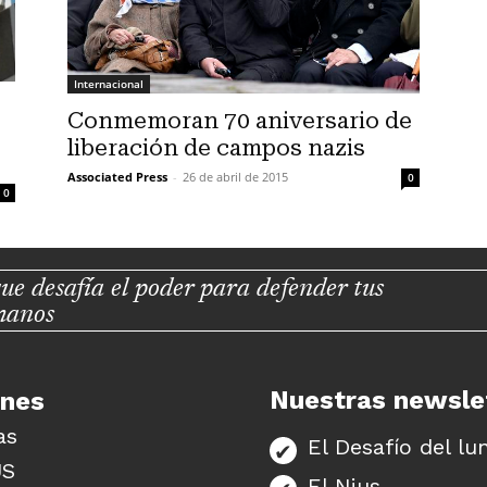
Internacional
Conmemoran 70 aniversario de
liberación de campos nazis
Associated Press
-
26 de abril de 2015
0
0
ue desafía el poder para defender tus
manos
Nuestras newsle
unes
as
El Desafío del lu
US
El Nius