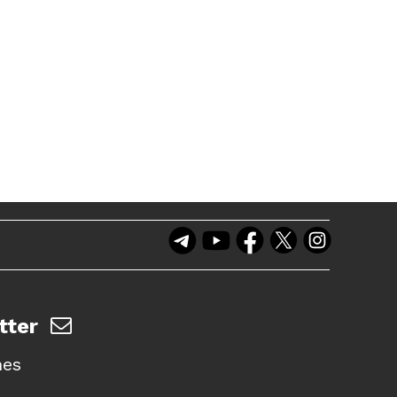
tter
nes