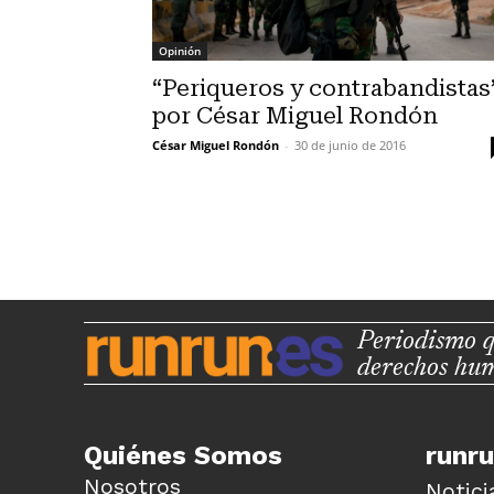
Opinión
“Periqueros y contrabandistas
por César Miguel Rondón
César Miguel Rondón
-
30 de junio de 2016
Periodismo q
derechos hu
Quiénes Somos
runr
Nosotros
Notici