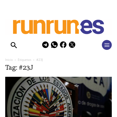
Inicio
Etiquetas
#23J
Tag: #23J