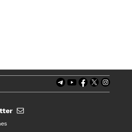
tter
nes