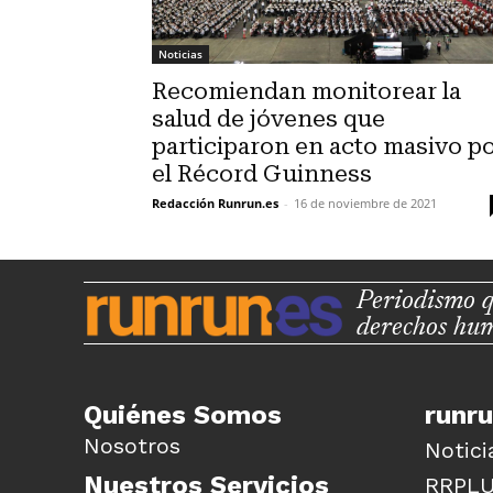
Noticias
Recomiendan monitorear la
salud de jóvenes que
participaron en acto masivo p
el Récord Guinness
Redacción Runrun.es
-
16 de noviembre de 2021
Periodismo q
derechos hu
Quiénes Somos
runr
Nosotros
Notici
Nuestros Servicios
RRPL