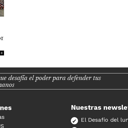
or
0
ue desafía el poder para defender tus
manos
Nuestras newsle
unes
as
El Desafío del lu
US