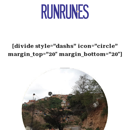
[divide style=”dashs” icon=”circle”
margin_top=”20″ margin_bottom=”20″]