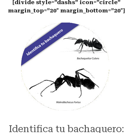
[divide style=”dashs” icon=”circle”
margin_top=”20″ margin_bottom=”20″]
Identifica tu bachaquero: