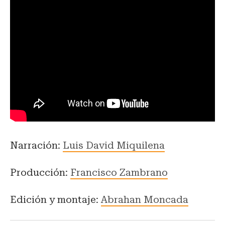
Narración:
Luis David Miquilena
Producción:
Francisco Zambrano
Edición y montaje:
Abrahan Moncada