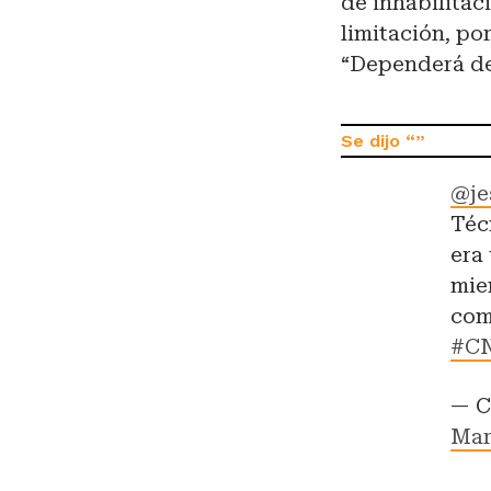
de inhabilita
limitación, po
“Dependerá de 
@je
Téc
era 
mie
com
#CN
— C
Mar