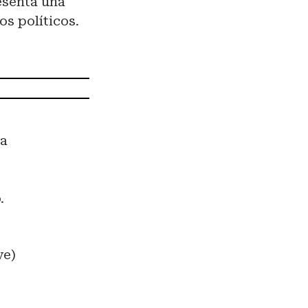
esenta una
os políticos.
ta
.
ve)