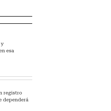
 y
en esa
n registro
nce dependerá