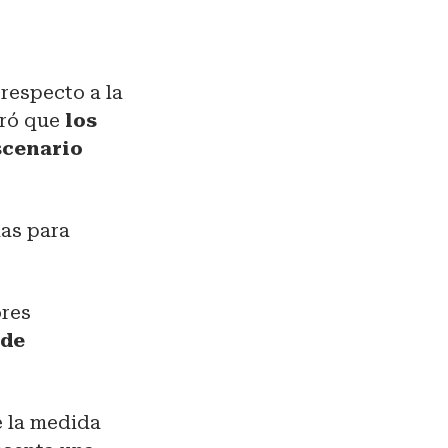
respecto a la
uró que
los
scenario
das para
ores
 de
e la medida