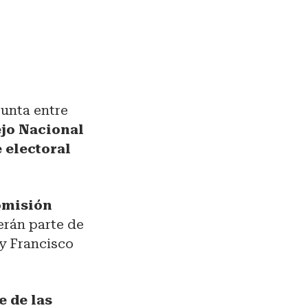
junta entre
jo Nacional
 electoral
omisión
erán parte de
 y Francisco
 de las