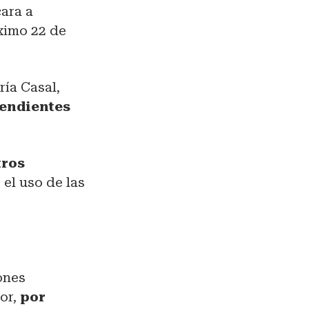
ara a
óximo 22 de
ría Casal,
pendientes
tros
el uso de las
ones
or,
por