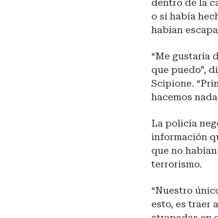
dentro de la c
o si había hec
habían escapa
“Me gustaría 
que puedo”, di
Scipione. “Pr
hacemos nada q
La policía ne
información qu
que no habían 
terrorismo.
“Nuestro único
esto, es traer
atrapadas en es