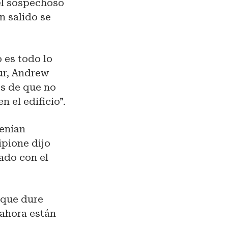
del sospechoso
n salido se
 es todo lo
Sur, Andrew
os de que no
 el edificio”.
tenían
ipione dijo
ado con el
 que dure
 ahora están