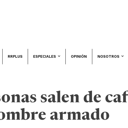
RRPLUS
ESPECIALES
OPINIÓN
NOSOTROS
onas salen de ca
hombre armado