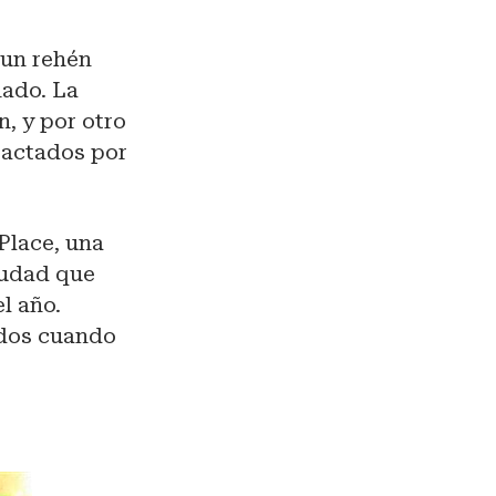
 un rehén
mado. La
n, y por otro
tactados por
Place, una
ciudad que
l año.
ados cuando