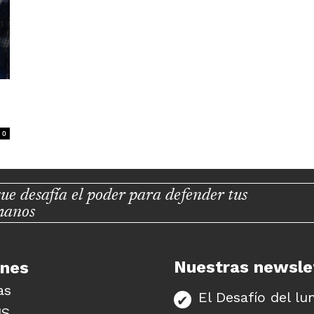
0
ue desafía el poder para defender tus
manos
Nuestras newsle
unes
as
El Desafío del lu
US