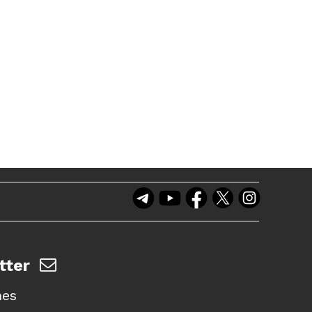
tter
nes