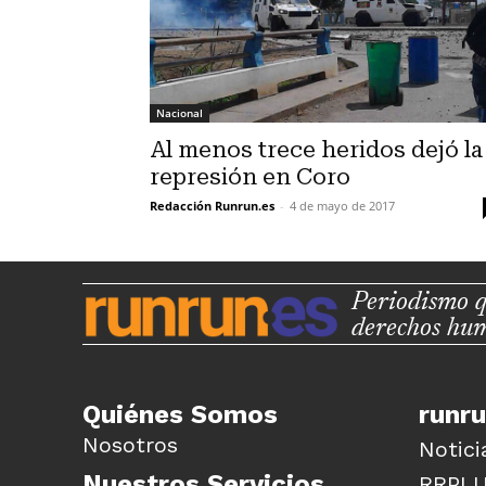
Nacional
Al menos trece heridos dejó la
represión en Coro
Redacción Runrun.es
-
4 de mayo de 2017
Periodismo q
derechos hu
Quiénes Somos
runr
Nosotros
Notici
Nuestros Servicios
RRPL