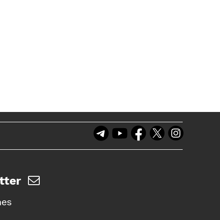
tter
nes