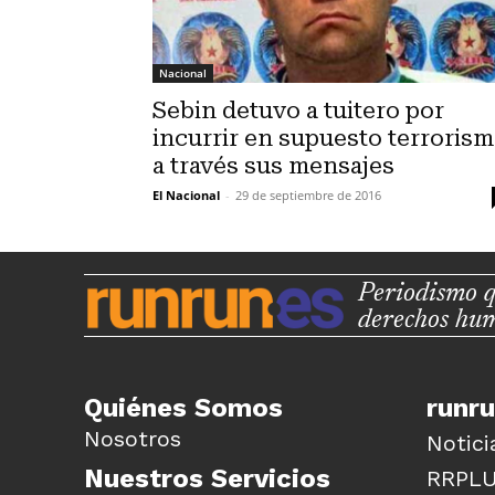
Nacional
Sebin detuvo a tuitero por
incurrir en supuesto terroris
a través sus mensajes
El Nacional
-
29 de septiembre de 2016
Periodismo q
derechos hu
Quiénes Somos
runr
Nosotros
Notici
Nuestros Servicios
RRPL