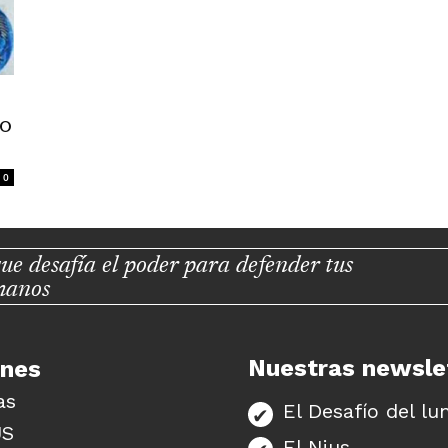
mo
0
ue desafía el poder para defender tus
manos
Nuestras newsle
unes
as
El Desafío del lu
US
El Nius