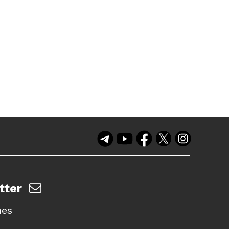
tter
nes