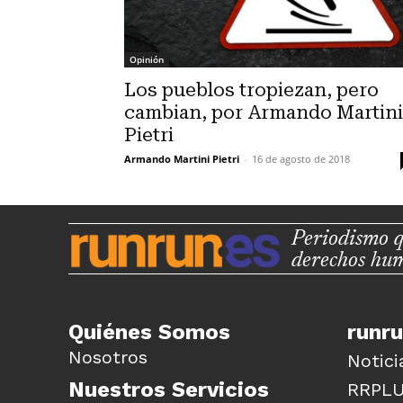
Opinión
Los pueblos tropiezan, pero
cambian, por Armando Martini
Pietri
Armando Martini Pietri
-
16 de agosto de 2018
Periodismo q
derechos hu
Quiénes Somos
runr
Nosotros
Notici
Nuestros Servicios
RRPL