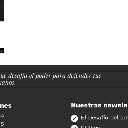
0
ue desafía el poder para defender tus
manos
Nuestras newsle
unes
as
El Desafío del lu
US
El Nius