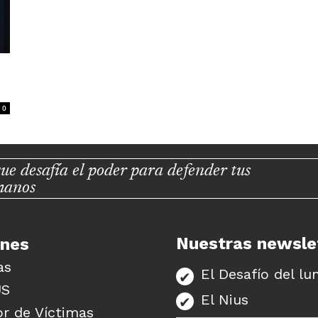
0
ue desafía el poder para defender tus
manos
Nuestras newsle
unes
as
El Desafío del lu
US
El Nius
r de Víctimas