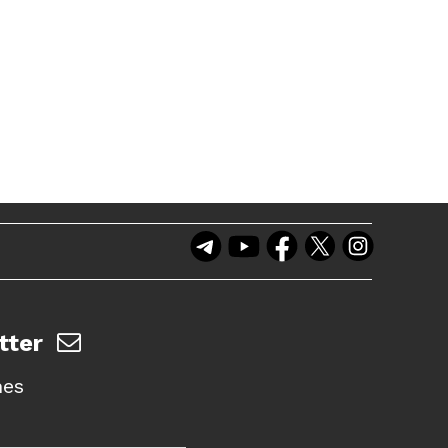
tter
nes