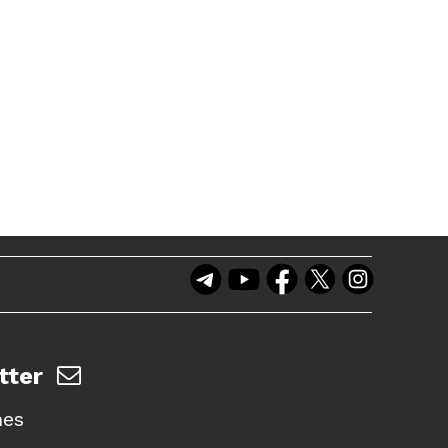
tter
nes