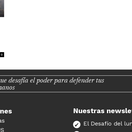
0
ue desafía el poder para defender tus
manos
Nuestras newsle
unes
as
El Desafío del lu
US