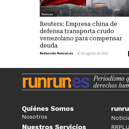
Noticias
Reuters: Empresa china de
defensa transporta crudo
venezolano para compensar
deuda
Redacción Runrun.es
-
30 de agosto de 2022
Periodismo q
derechos hu
Quiénes Somos
runr
Nosotros
Notici
Nuestros Servicios
RRPL