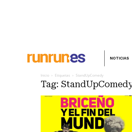
NOTICIAS
Inicio
Etiquetas
StandUpComedy
Tag: StandUpComed