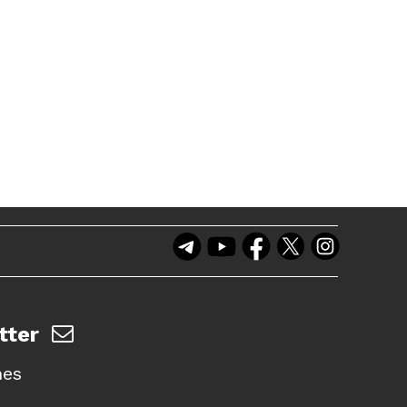
tter
nes