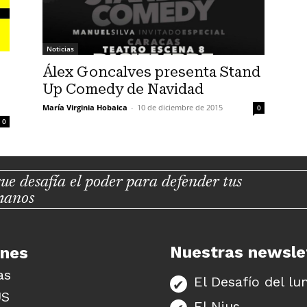
Noticias
Álex Goncalves presenta Stand
Up Comedy de Navidad
María Virginia Hobaica
-
10 de diciembre de 2015
0
0
ue desafía el poder para defender tus
manos
Nuestras newsle
unes
as
El Desafío del lu
US
El Nius