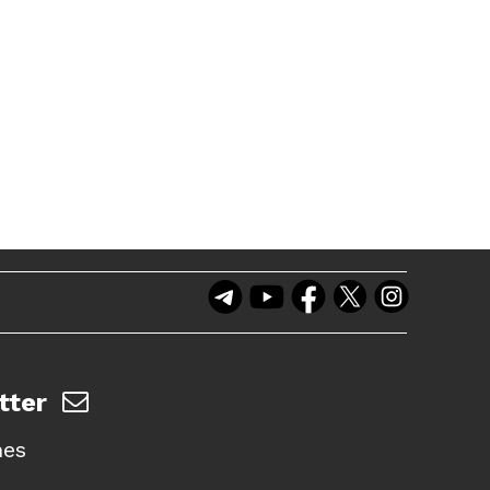
tter
nes