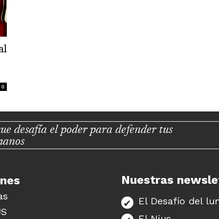
al
0
ue desafía el poder para defender tus
manos
Nuestras newsle
unes
as
El Desafío del lu
US
El Nius