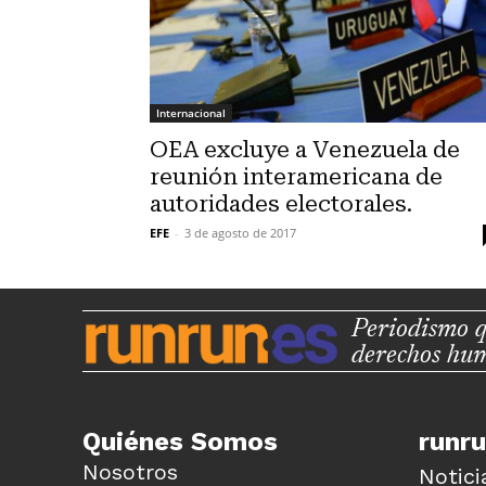
Internacional
OEA excluye a Venezuela de
reunión interamericana de
autoridades electorales.
EFE
-
3 de agosto de 2017
Periodismo q
derechos hu
Quiénes Somos
runr
Nosotros
Notici