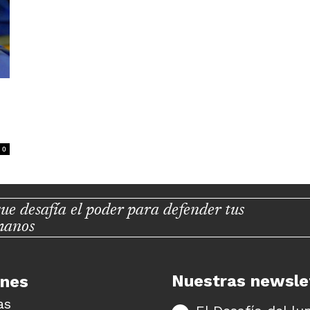
0
ue desafía el poder para defender tus
manos
Nuestras newsle
unes
as