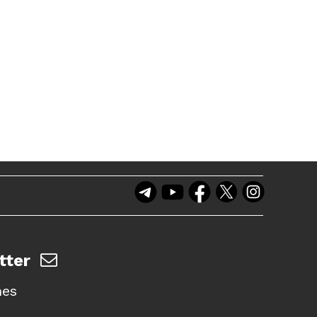
tter
nes