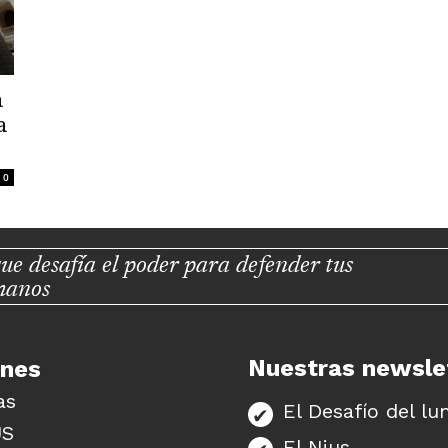
a
a
0
ue desafía el poder para defender tus
manos
Nuestras newsle
unes
as
El Desafío del lu
US
El Nius