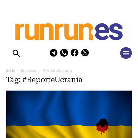
Inicio
Etiquetas
#ReporteUcrania
Tag: #ReporteUcrania