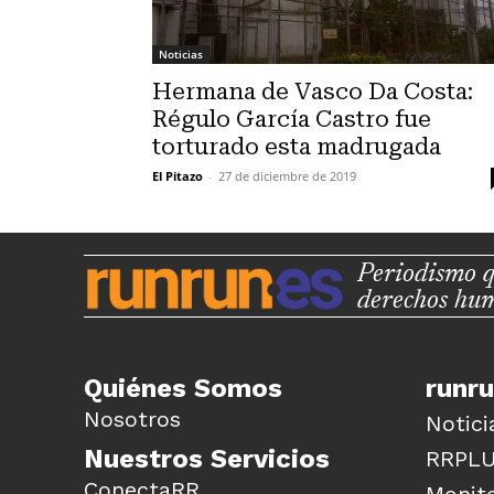
Noticias
Hermana de Vasco Da Costa:
Régulo García Castro fue
torturado esta madrugada
El Pitazo
-
27 de diciembre de 2019
Periodismo q
derechos hu
Quiénes Somos
runr
Nosotros
Notici
Nuestros Servicios
RRPL
ConectaRR