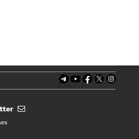
tter
nes