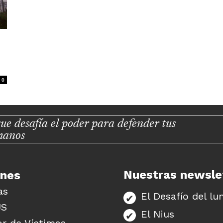
0
ue desafía el poder para defender tus
manos
Nuestras newsle
unes
as
El Desafío del lu
US
El Nius