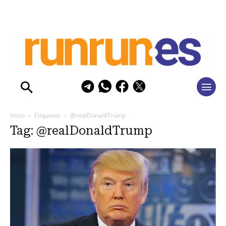
Inicio
Etiquetas
@realDonaldTrump
Tag: @realDonaldTrump