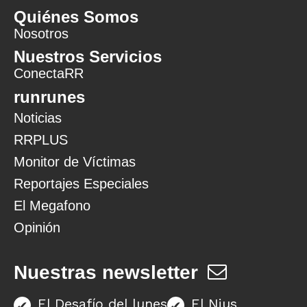
Quiénes Somos
Nosotros
Nuestros Servicios
ConectaRR
runrunes
Noticias
RRPLUS
Monitor de Víctimas
Reportajes Especiales
El Megafono
Opinión
Nuestras newsletter
El Desafío del lunes
El Nius