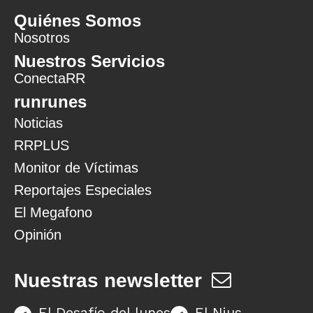
Quiénes Somos
Nosotros
Nuestros Servicios
ConectaRR
runrunes
Noticias
RRPLUS
Monitor de Víctimas
Reportajes Especiales
El Megafono
Opinión
Nuestras newsletter
El Desafío del lunes
El Nius