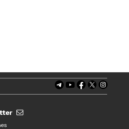
tter
nes