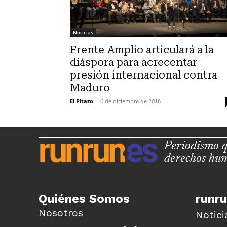
Noticias
Frente Amplio articulará a la
diáspora para acrecentar
presión internacional contra
Maduro
El Pitazo
-
6 de diciembre de 2018
Periodismo q
derechos hu
Quiénes Somos
runr
Nosotros
Notici