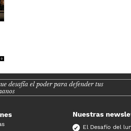
0
ue desafía el poder para defender tus
manos
Nuestras newsle
unes
as
El Desafío del lu