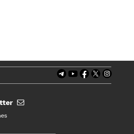
tter
nes