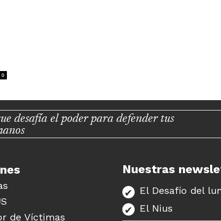
0
ue desafía el poder para defender tus
manos
Nuestras newsle
unes
as
El Desafío del lu
US
El Nius
r de Víctimas