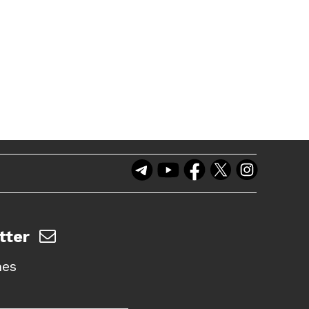
tter
nes