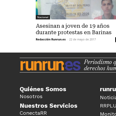
Nacional
Asesinan a joven de 19 años
durante protestas en Barinas
Redacción Runrun.es
-
22 de mayo de 2017
Periodismo q
derechos hu
Quiénes Somos
runr
Nosotros
Notici
Nuestros Servicios
RRPL
ConectaRR
Monito