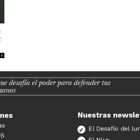
o
r
0
ue desafía el poder para defender tus
manos
Nuestras newsle
unes
as
El Desafío del lu
US
El Nius