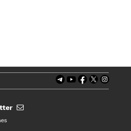
tter
nes