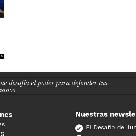
0
ue desafía el poder para defender tus
manos
Nuestras newsle
unes
as
El Desafío del lu
US