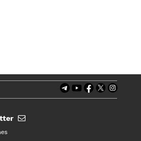
tter
nes