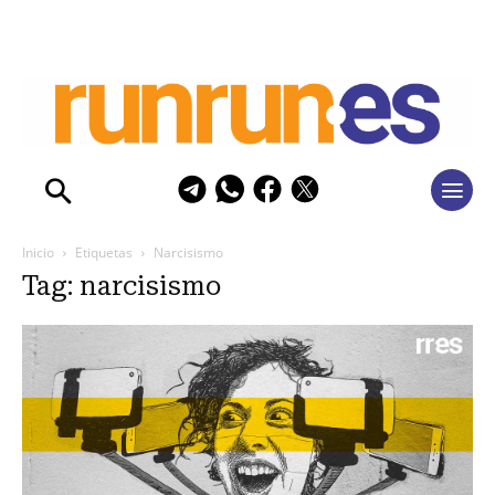
Inicio
Etiquetas
Narcisismo
Tag: narcisismo