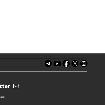
tter
nes