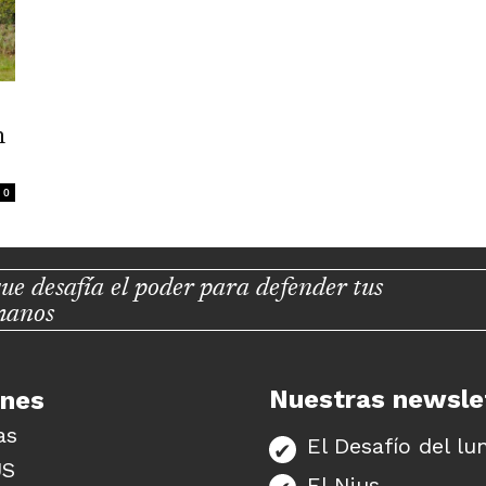
n
0
ue desafía el poder para defender tus
manos
Nuestras newsle
unes
as
El Desafío del lu
US
El Nius