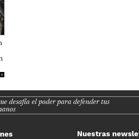
n
n
0
ue desafía el poder para defender tus
manos
Nuestras newsle
unes