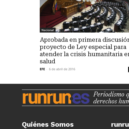
Nacional
Aprobada en primera discusió
proyecto de Ley especial para
atender la crisis humanitaria e
salud
EFE
-
6 de abril de 2016
Periodismo q
derechos hu
Quiénes Somos
runr