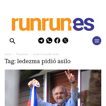
Inicio
Etiquetas
Ledezma pidió asilo
Tag: ledezma pidió asilo