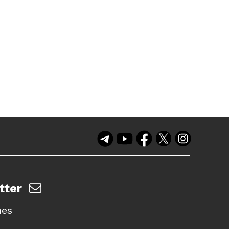
tter
nes