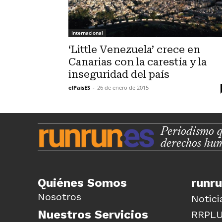
Internacional
‘Little Venezuela’ crece en
Canarias con la carestía y la
inseguridad del país
elPaisES
-
26 de enero de 2015
Periodismo q
derechos hu
Quiénes Somos
runr
Nosotros
Notici
Nuestros Servicios
RRPL