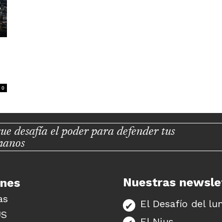
0
ue desafía el poder para defender tus
manos
Nuestras newsle
unes
as
El Desafío del lu
US
El Nius