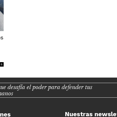
os
0
ue desafía el poder para defender tus
manos
Nuestras newsle
unes