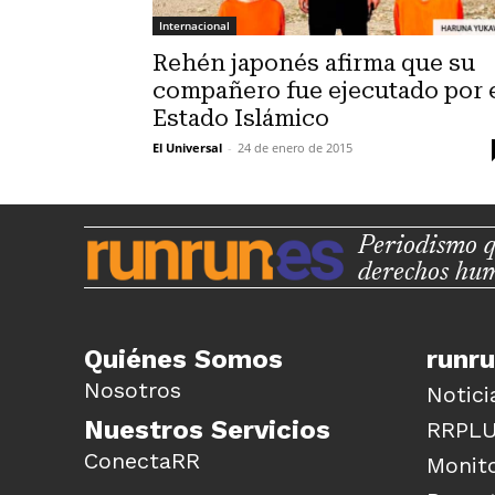
Internacional
Rehén japonés afirma que su
compañero fue ejecutado por 
Estado Islámico
El Universal
-
24 de enero de 2015
Periodismo q
derechos hu
Quiénes Somos
runr
Nosotros
Notici
Nuestros Servicios
RRPL
ConectaRR
Monito