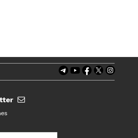
tter
nes