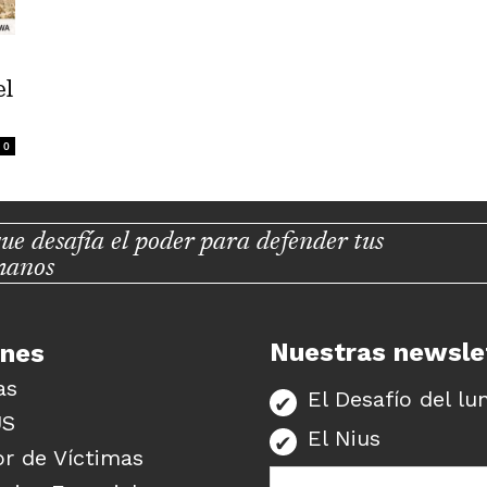
el
0
ue desafía el poder para defender tus
manos
Nuestras newsle
unes
as
El Desafío del lu
US
El Nius
r de Víctimas