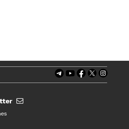
tter
nes