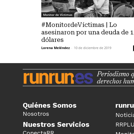
Monitor de Víctimas
#MonitordeVíctimas | Lo
asesinaron por una deuda de 
dólares
Lorena Meléndez
-
10 de diciembre de 2019
Periodismo q
derechos hu
Quiénes Somos
runr
Nosotros
Notici
Nuestros Servicios
RRPL
ConectaRR