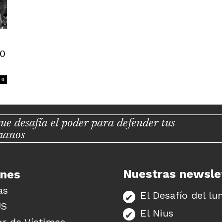
10
0
ue desafía el poder para defender tus
manos
Nuestras newsle
unes
as
El Desafío del lu
US
El Nius