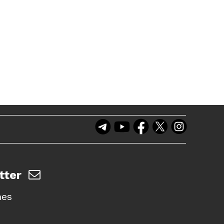
tter
nes