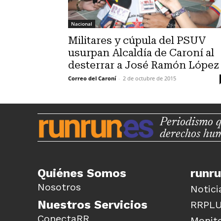
Nacional
Militares y cúpula del PSUV
usurpan Alcaldía de Caroní al
desterrar a José Ramón López
Correo del Caroní
-
2 de octubre de 2015
Periodismo q
derechos hu
Quiénes Somos
runr
Nosotros
Notici
Nuestros Servicios
RRPL
ConectaRR
Monito