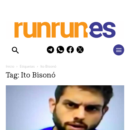
Inicio
Etiquetas
Ito Bisonó
Tag: Ito Bisonó